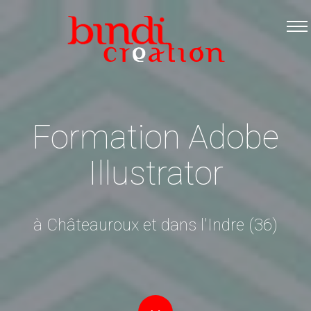
Accueil
Les formations
Catalogue PDF
Logiciels Libres
Formation Adobe
Infos pratiques
Illustrator
Contact
à Châteauroux et dans l'Indre (36)