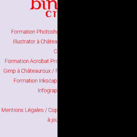
Formation Photoshop à Châteauroux
/
Formation
Illustrator à Châteauroux
/
Formation Indesign à
Châteauroux
Formation Acrobat Pro à Châteauroux
/
Formation The
Gimp à Châteauroux
/
Formation Scribus à Châteauroux
Formation Inkscape à Châteauroux
/
Formation
Infographie à Châteauroux
Mentions Légales
/ Copyright
Bindi Création
Contenu mis
à jour en juin 2026