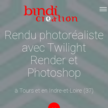
Accueil
Les formations
Catalogue PDF
Rendu photoréaliste
Logiciels Libres
avec Twilight
Infos pratiques
Render et
Contact
Photoshop
à Tours et en Indre-et-Loire (37)