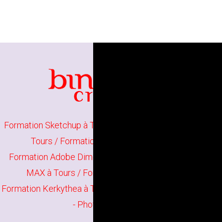
Formation Sketchup à Tours
/
Formation Sketchup Pro à
Tours
/
Formation Twilight Render à Tours
Formation Adobe Dimension à Tours
/
Formation 3DS
MAX à Tours
/
Formation Cinema 4D à Tours
Formation Kerkythea à Tours
/
Formation Twilight Render
- Photoshop à Tours