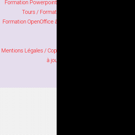
Formation Powerpoint à Tours
/
Formation Publisher à
Tours
/
Formation Google Apps à Tours
Formation OpenOffice à Tours
/
Formation Libre Office à
Tours
Mentions Légales
/ Copyright
Bindi Création
Contenu mis
à jour en juin 2026