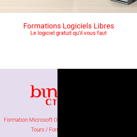
Formations Logiciels Libres
Le logiciel gratuit qu'il vous faut
Formation Microsoft Office à Tours
/
Formation Word à
Tours
/
Formation Excel à Tours