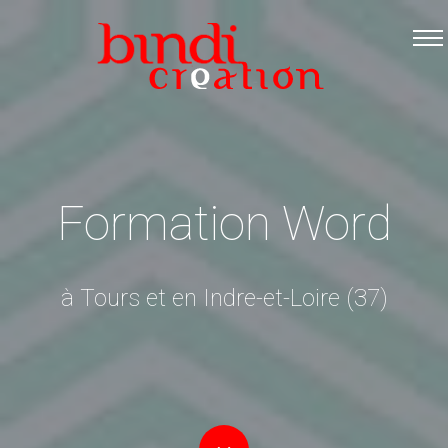
Accueil
Les formations
Catalogue PDF
Logiciels Libres
Infos pratiques
Formation Word
Contact
à Tours et en Indre-et-Loire (37)