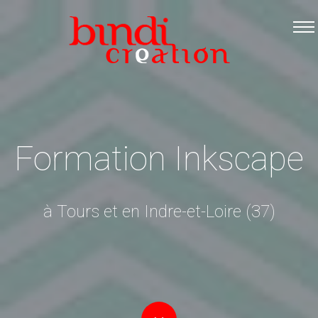
Accueil
Les formations
Catalogue PDF
Logiciels Libres
Infos pratiques
Formation Inkscape
Contact
à Tours et en Indre-et-Loire (37)