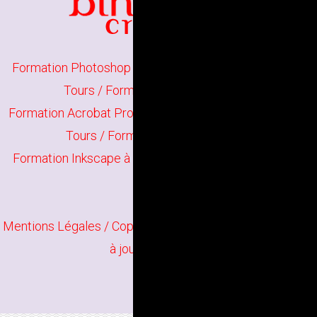
Formation Photoshop à Tours
/
Formation Illustrator à
Tours
/
Formation Indesign à Tours
Formation Acrobat Pro à Tours
/
Formation The Gimp à
Tours
/
Formation Scribus à Tours
Formation Inkscape à Tours
/
Formation Infographie à
Tours
Mentions Légales
/ Copyright
Bindi Création
Contenu mis
à jour en juin 2026