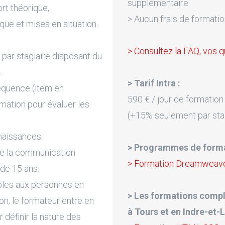
supplémentaire
rt théorique,
> Aucun frais de formatio
que et mises en situation.
> Consultez la FAQ, vos q
par stagiaire disposant du
.
> Tarif Intra :
équence (item en
590 € / jour de formation
rmation pour évaluer les
(+15% seulement par sta
naissances.
> Programmes de forma
de la communication
> Formation Dreamweaver
 de 15 ans.
bles aux personnes en
> Les formations comp
on, le formateur entre en
à Tours et en Indre-et-L
 définir la nature des