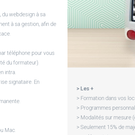
, du webdesign à sa
nt à sa gestion, afin de
cace.
par téléphone pour vous
ité du formateur).
n intra.
rise signataire. En
> Les +
> Formation dans vos loc
rmanente.
> Programmes personnali
> Modalités sur mesure (d
> Seulement 15% de majora
ou Mac.