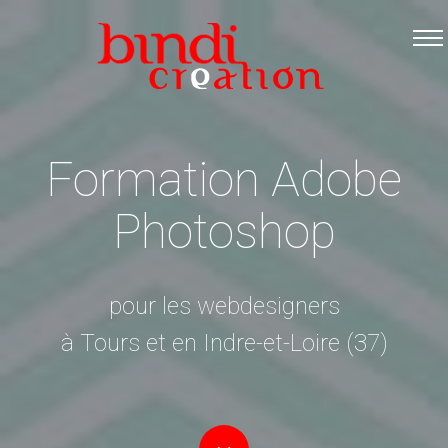
Accueil
Les formations
Catalogue PDF
Logiciels Libres
Formation Adobe
Infos pratiques
Photoshop
Contact
pour les webdesigners
à Tours et en Indre-et-Loire (37)