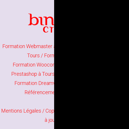
Formation Webmaster à Tours
/
Formation Wordpress à
Tours
/
Formation Joomla à Tours
Formation Woocommerce à Tours
/
Formation
Prestashop à Tours
/
Formation HTML5 à Tours
Formation Dreamweaver à Tours
/
Formation
Référencement de site web à Tours
Mentions Légales
/ Copyright
Bindi Création
Contenu mis
à jour en juin 2026