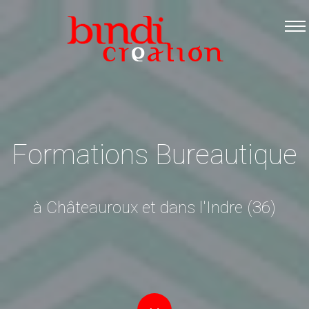
Accueil
Les formations
Catalogue PDF
Logiciels Libres
Infos pratiques
Formations Bureautique
Contact
à Châteauroux et dans l'Indre (36)