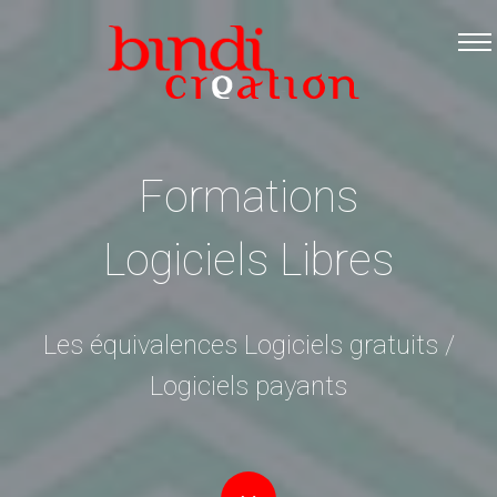
Accueil
Les formations
Catalogue PDF
Logiciels Libres
Formations
Infos pratiques
Logiciels Libres
Contact
Les équivalences Logiciels gratuits /
Logiciels payants