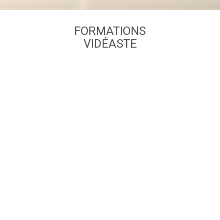
FORMATIONS
VIDÉASTE
> Pour débuter :
Adobe Premiere Elements >
Openshot
> Pour une utilisation professionnelle :
Adobe Premiere Pro >
Da Vinci Resolve