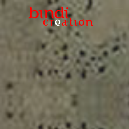
Accueil
Les formations
Catalogue PDF
Logiciels Libres
Infos pratiques
Contact