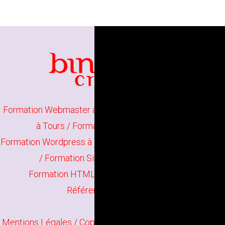
Formation Webmaster à Tours
/
Formation Webdesigner
à Tours
/
Formation Projet Web à Tours
Formation Wordpress à Tours
/
Formation Joomla à Tours
/
Formation Site E-Commerce à Tours
Formation HTML5 CSS à Tours
/
Formation
Référencement à Tours
Mentions Légales
/ Copyright
Bindi Création
Contenu mis