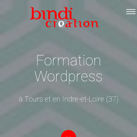
Accueil
Les formations
Catalogue PDF
Logiciels Libres
Formation
Infos pratiques
Wordpress
Contact
à Tours et en Indre-et-Loire (37)