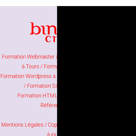
Formation Webmaster à Tours
/
Formation Webdesigner
à Tours
/
Formation Projet Web à Tours
Formation Wordpress à Tours
/
Formation Joomla à Tours
/
Formation Site E-Commerce à Tours
Formation HTML5 CSS à Tours
/
Formation
Référencement à Tours
Mentions Légales
/ Copyright
Bindi Création
Contenu mis
à jour en juin 2026