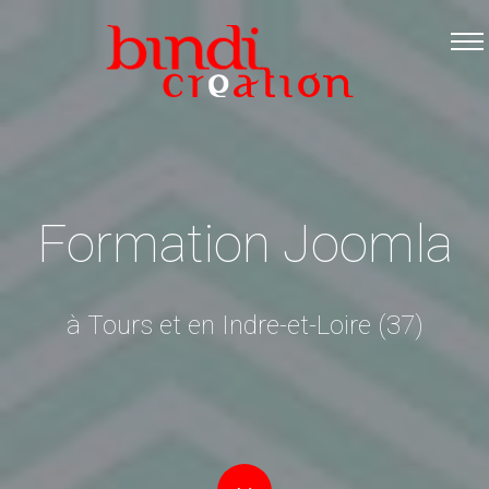
Accueil
Les formations
Catalogue PDF
Logiciels Libres
Infos pratiques
Formation Joomla
Contact
à Tours et en Indre-et-Loire (37)