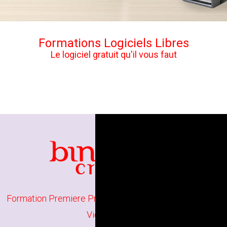
Formations Logiciels Libres
Le logiciel gratuit qu'il vous faut
Formation Premiere Pro à Tours
//
Formation Montage
Vidéo à Tours