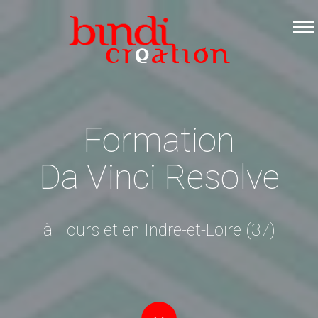
Accueil
Les formations
Catalogue PDF
Logiciels Libres
Formation
Infos pratiques
Da Vinci Resolve
Contact
à Tours et en Indre-et-Loire (37)