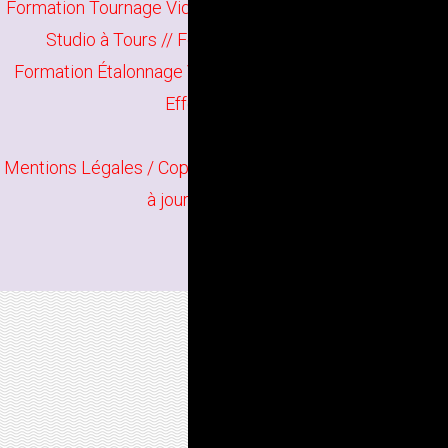
Formation Tournage Vidéo à Tours
//
Formation Pinnacle
Studio à Tours
//
Formation Vegas Pro à Tours
Formation Étalonnage Vidéo à Tours
//
Formation After
Effects à Tours
Mentions Légales
/ Copyright
Bindi Création
Contenu mis
à jour en juillet 2025